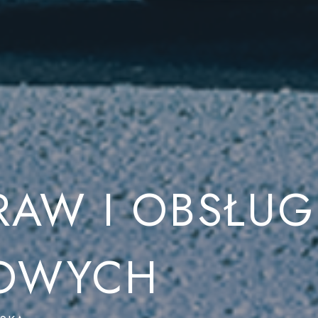
RAW I OBSŁUG
OWYCH