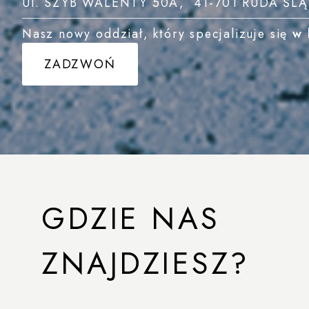
Ul. SZYB WALENTY 50A, 41-701 RUDA ŚL
Nasz nowy oddział, który specjalizuje się
w 
ZADZWOŃ
GDZIE NAS
ZNAJDZIESZ?