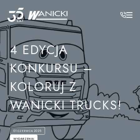
Wanicki
/
Aktualności
/
4 EDYCJA KONKURSU – KOLORUJ Z WANICKI TRUCKS!
4 EDYCJA
KONKURSU –
KOLORUJ Z
WANICKI TRUCKS!
01 CZERWCA 2025
WYDARZENIA