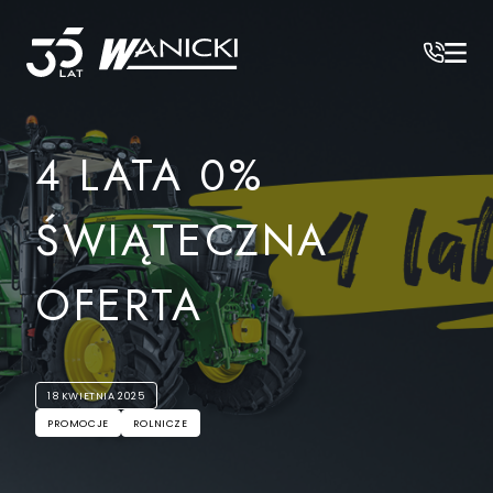
Wanicki
/
Aktualności
/
4 LATA 0% ŚWIĄTECZNA OFERTA
4 LATA 0%
ŚWIĄTECZNA
OFERTA
18 KWIETNIA 2025
PROMOCJE
ROLNICZE