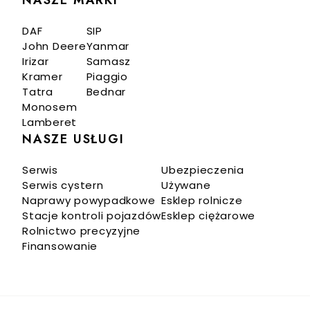
DAF
SIP
John Deere
Yanmar
Irizar
Samasz
Kramer
Piaggio
Tatra
Bednar
Monosem
Lamberet
NASZE USŁUGI
Serwis
Ubezpieczenia
Serwis cystern
Używane
Naprawy powypadkowe
Esklep rolnicze
Stacje kontroli pojazdów
Esklep ciężarowe
Rolnictwo precyzyjne
Finansowanie