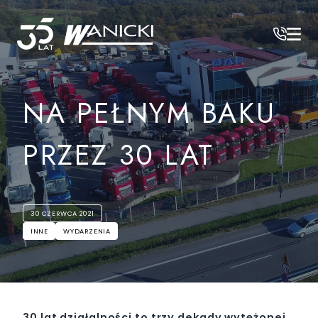
Wanicki
/
Aktualności
/
Na pełnym baku przez 30 lat
NA PEŁNYM BAKU
PRZEZ 30 LAT
30 CZERWCA 2021
INNE
WYDARZENIA
30 lat działalności to trzy dekady wytężonej