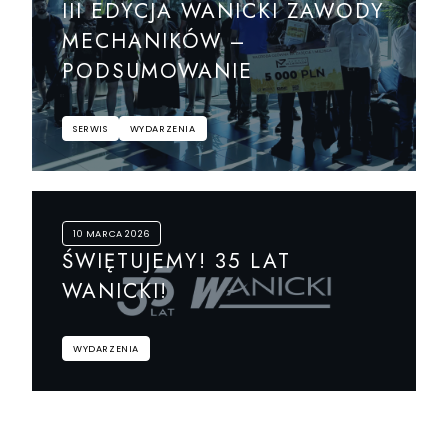
III EDYCJA WANICKI ZAWODY
MECHANIKÓW –
PODSUMOWANIE
SERWIS
WYDARZENIA
10 MARCA 2026
ŚWIĘTUJEMY! 35 LAT
WANICKI!
WYDARZENIA