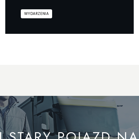
WYDARZENIA
 STARY POJAZD N