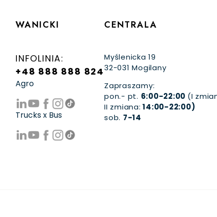
WANICKI
CENTRALA
Myślenicka 19
INFOLINIA:
32-031 Mogilany
+48 888 888 824
Agro
Zapraszamy:
pon.- pt.
6:00-22:00
(I zmia
II zmiana:
14:00-22:00)
Trucks x Bus
sob.
7-14