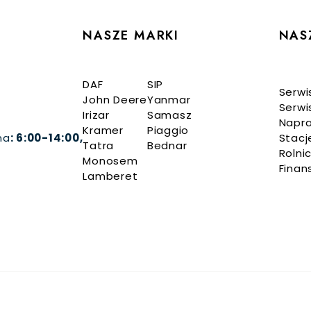
NASZE MARKI
NAS
DAF
SIP
Serwi
John Deere
Yanmar
Serwi
Irizar
Samasz
Napr
Kramer
Piaggio
na
: 6:00-14:00,
Stacj
Tatra
Bednar
Rolni
Monosem
Finan
Lamberet