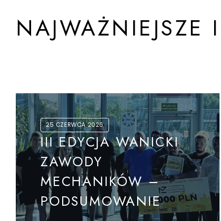
NAJWAŻNIEJSZE 
25 CZERWCA 2026
III EDYCJA WANICKI
ZAWODY
MECHANIKÓW –
PODSUMOWANIE