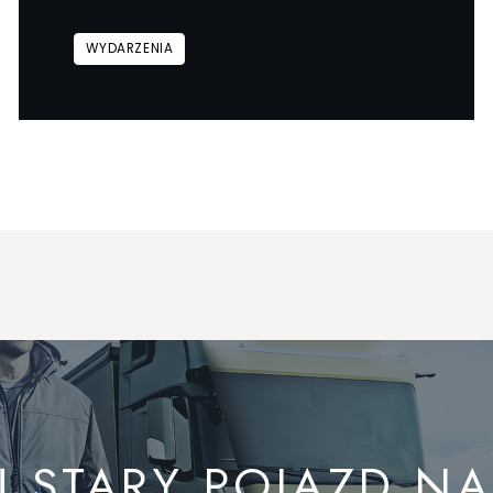
WYDARZENIA
 STARY POJAZD N