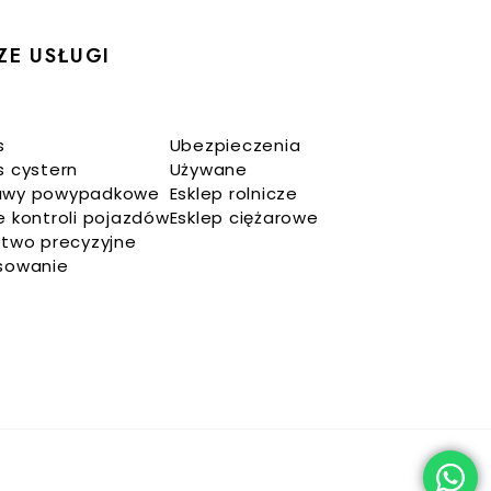
ZE USŁUGI
s
Ubezpieczenia
s cystern
Używane
awy powypadkowe
Esklep rolnicze
e kontroli pojazdów
Esklep ciężarowe
ctwo precyzyjne
sowanie