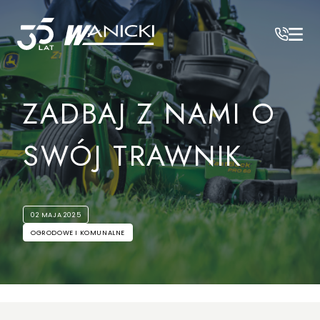
Wanicki
/
Aktualności
/
Zadbaj z nami o swój trawnik
ZADBAJ Z NAMI O
SWÓJ TRAWNIK
02 MAJA 2025
OGRODOWE I KOMUNALNE