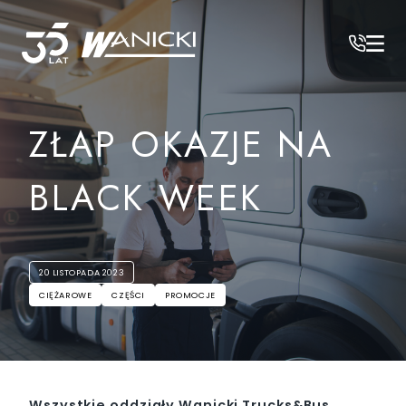
Wanicki
/
Aktualności
/
Złap okazje na black week
ZŁAP OKAZJE NA
BLACK WEEK
20 LISTOPADA 2023
CIĘŻAROWE
CZĘŚCI
PROMOCJE
Wszystkie oddziały Wanicki Trucks&Bus,