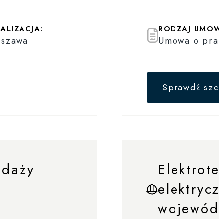
ALIZACJA:
RODZAJ UMO
rszawa
Umowa o pra
Sprawdź szc
edaży
Elektrot
elektryc
wojewód