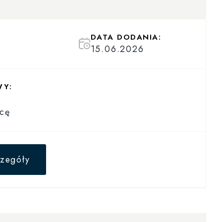
DATA DODANIA:
15.06.2026
WY:
cę
zegóły