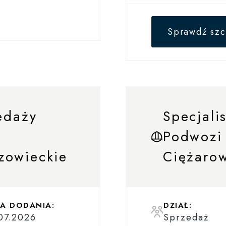
Sprawdź szc
edaży
Specjali
Podwozi
zowieckie
Ciężaro
A DODANIA:
DZIAŁ:
07.2026
Sprzedaż