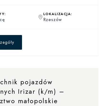
WY:
LOKALIZACJA:
cę
Rzeszów
zegóły
echnik pojazdów
znych Irizar (k/m) –
ztwo małopolskie