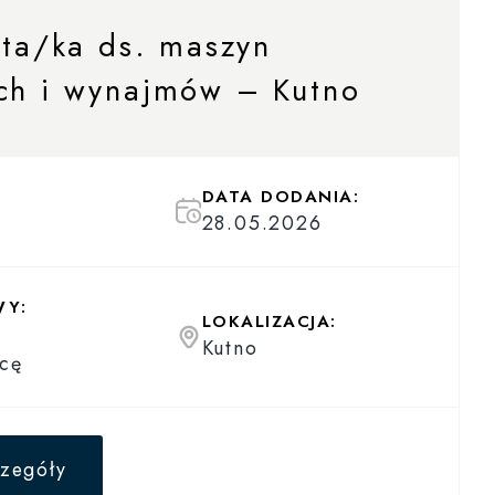
sta/ka ds. maszyn
ch i wynajmów – Kutno
DATA DODANIA:
28.05.2026
WY:
LOKALIZACJA:
Kutno
cę
zegóły