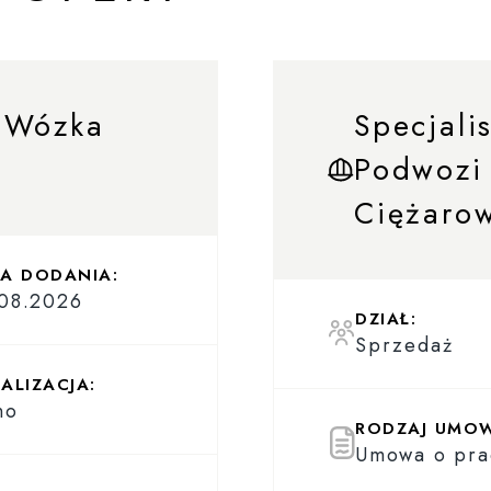
 Wózka
Specjali
Podwozi
Ciężarow
A DODANIA:
08.2026
DZIAŁ:
Sprzedaż
ALIZACJA:
no
RODZAJ UMO
Umowa o pra