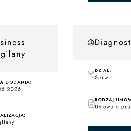
siness
Diagnos
gilany
DZIAŁ:
Serwis
A DODANIA:
05.2026
RODZAJ UMO
Umowa o pra
ALIZACJA:
ilany