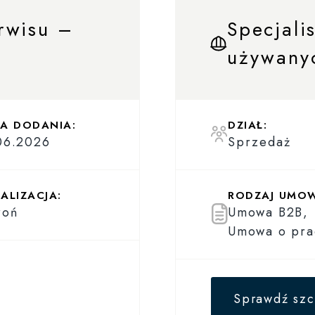
rwisu –
Specjali
używany
A DODANIA:
DZIAŁ:
06.2026
Sprzedaż
ALIZACJA:
RODZAJ UMO
roń
Umowa B2B,
Umowa o pra
Sprawdź szc