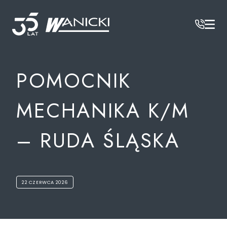
Wanicki
/
Oferty pracy
/
Pomocnik mechanika k/m – Ruda Śląska
POMOCNIK
MECHANIKA K/M
– RUDA ŚLĄSKA
22 CZERWCA 2026