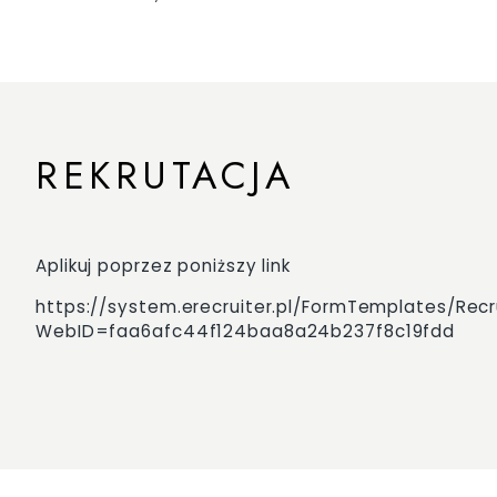
REKRUTACJA
Aplikuj poprzez poniższy link
https://system.erecruiter.pl/FormTemplates/Rec
WebID=faa6afc44f124baa8a24b237f8c19fdd