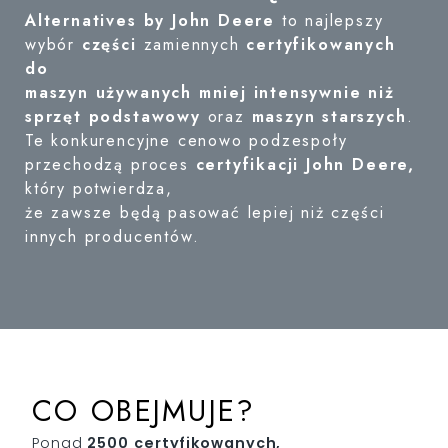
Alternatives by John Deere
to najlepszy
wybór
części
zamiennych
certyfikowanych
do
maszyn używanych mniej intensywnie niż
sprzęt podstawowy
oraz
maszyn starszych
.
Te konkurencyjne cenowo podzespoły
przechodzą proces
certyfikacji John Deere,
który potwierdza,
że zawsze będą pasować lepiej niż części
innych producentów.
CO OBEJMUJE?
Ponad
2500
certyfikowanych,