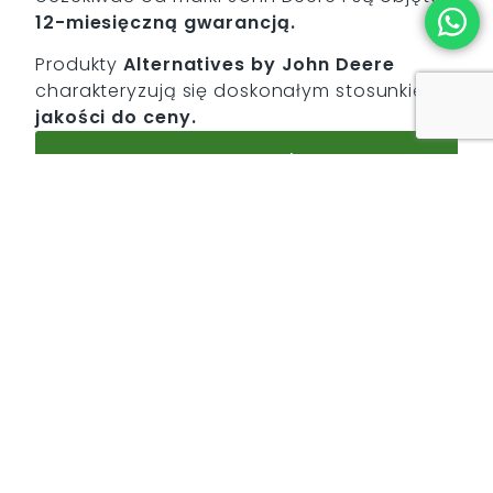
12-miesięczną gwarancją.
Produkty
Alternatives by John Deere
charakteryzują się doskonałym stosunkiem
jakości
do ceny.
ZADZWOŃ
CHCESZ
DOWIEDZIEĆ SIĘ
WIĘCEJ?