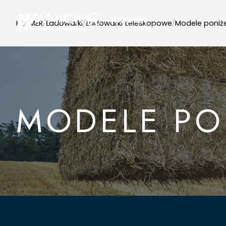
KRAMER
/
Ładowarki
/
Ładowarki teleskopowe
/
Modele poniże
MODELE PON