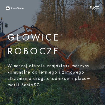
JOHN DEERE
/
Maszyny komunalne i ogrodowe
/
Osprzęt komunalny SaMASZ
/
Głowice robocze
GŁOWICE
ROBOCZE
W naszej ofercie znajdziesz maszyny
komunalne do letniego i zimowego
utrzymania dróg, chodników i placów
marki SaMASZ.