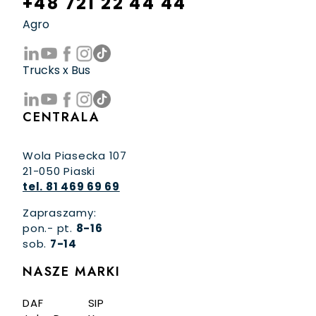
+48 721 22 44 44
Agro
Trucks x Bus
CENTRALA
Wola Piasecka 107
21-050 Piaski
tel. 81 469 69 69
Zapraszamy:
pon.- pt.
8-16
sob.
7-14
NASZE MARKI
DAF
SIP