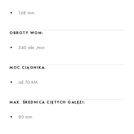
168 mm
OBROTY WOM:
540 obr./min
MOC CIĄGNIKA:
od 70 KM
MAX. ŚREDNICA CIĘTYCH GAŁĘZI:
80 mm