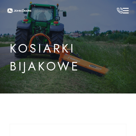
JOHN DEERE
/
Maszyny komunalne i ogrodowe
/
Osprzęt komunalny SaMASZ
/
Kosiarki bijakowe
KOSIARKI
BIJAKOWE