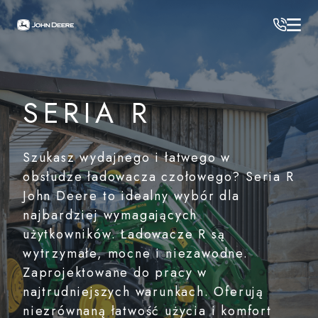
JOHN DEERE
/
Maszyny rolnicze
/
Ładowacze czołowe
/
Seria R
SERIA R
Szukasz wydajnego i łatwego w
obsłudze ładowacza czołowego? Seria R
John Deere to idealny wybór dla
najbardziej wymagających
użytkowników. Ładowacze R są
wytrzymałe, mocne i niezawodne.
Zaprojektowane do pracy w
najtrudniejszych warunkach. Oferują
niezrównaną łatwość użycia i komfort