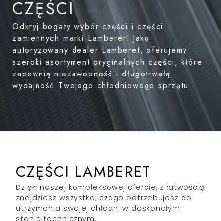
CZĘŚCI
Odkryj bogaty wybór części i części
zamiennych marki Lamberet! Jako
autoryzowany dealer Lamberet, oferujemy
szeroki asortyment oryginalnych części, które
zapewnią niezawodność i długotrwałą
wydajność Twojego chłodniowego sprzętu.
CZĘŚCI LAMBERET
Dzięki naszej kompleksowej ofercie, z łatwością
znajdziesz wszystko, czego potrzebujesz do
utrzymania swojej chłodni w doskonałym
stanie technicznym.