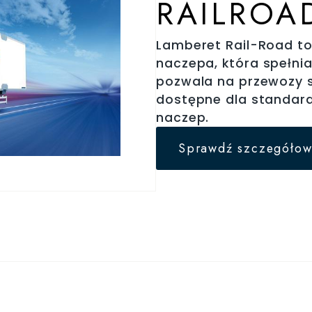
RAILROA
Lamberet Rail-Road t
naczepa, która spełni
pozwala na przewozy 
dostępne dla standa
naczep.
Sprawdź szczegółow