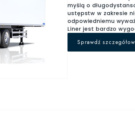
myślą o długodystanso
ustępstw w zakresie ni
odpowiedniemu wyważe
Liner jest bardzo wygo
Sprawdź szczegółow