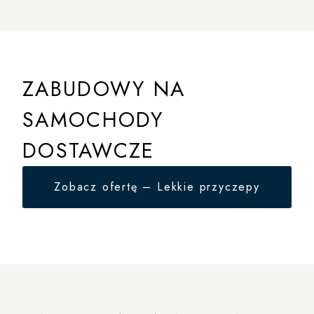
Naczepa Lamberet XCity
Naczepa Lamberet SuperDuplex
ZABUDOWY NA
SAMOCHODY
DOSTAWCZE
Zobacz ofertę – Lekkie przyczepy