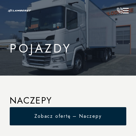
LAMBERET
/
Pojazdy
POJAZDY
NACZEPY
Naczepa Lamberet SR2 – e / elektryczna
Zobacz ofertę – Naczepy
Naczepa Lamberet GreenLiner
Naczepa Lamberet Pharma Safe
Naczepa Lamberet RailRoad
Naczepa Lamberet SuperBeef