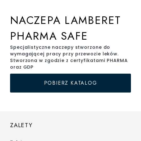
LAMBERET
/
Pojazdy
/
Naczepy
/
Naczepa Lamberet Pharma Safe
NACZEPA LAMBERET
PHARMA SAFE
Specjalistyczne naczepy stworzone do
wymagającej pracy przy przewozie leków.
Stworzona w zgodzie z certyfikatami PHARMA
oraz GDP
POBIERZ KATALOG
ZALETY