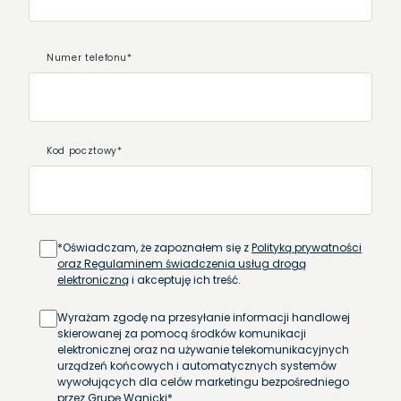
Numer telefonu*
Kod pocztowy*
*Oświadczam, że zapoznałem się z
Polityką prywatności
oraz Regulaminem świadczenia usług drogą
elektroniczną
i akceptuję ich treść.
Wyrażam zgodę na przesyłanie informacji handlowej
skierowanej za pomocą środków komunikacji
elektronicznej oraz na używanie telekomunikacyjnych
urządzeń końcowych i automatycznych systemów
wywołujących dla celów marketingu bezpośredniego
przez Grupę Wanicki*